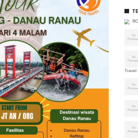
T
BO
Travel