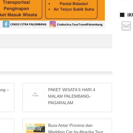
IK
ang –
PAKET WISATA 5 HARI 4
MALAM PALEMBANG-
PAGARALAM
Buss Antar Provinsi dan
Wedding Car by Alyazka Tour