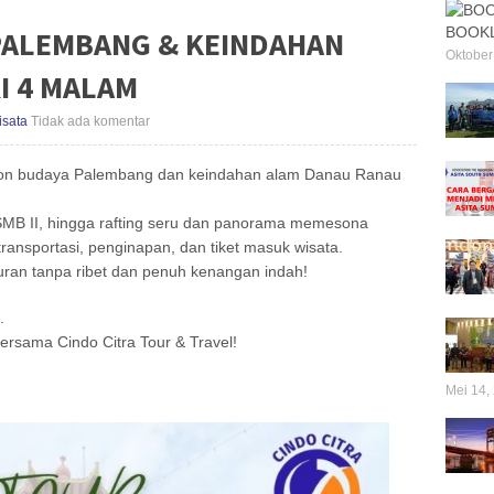
BOOKL
PALEMBANG & KEINDAHAN
Oktober
I 4 MALAM
isata
Tidak ada komentar
 ikon budaya Palembang dan keindahan alam Danau Ranau
MB II, hingga rafting seru dan panorama memesona
ansportasi, penginapan, dan tiket masuk wisata.
buran tanpa ribet dan penuh kenangan indah!
.
ersama Cindo Citra Tour & Travel!
Mei 14,