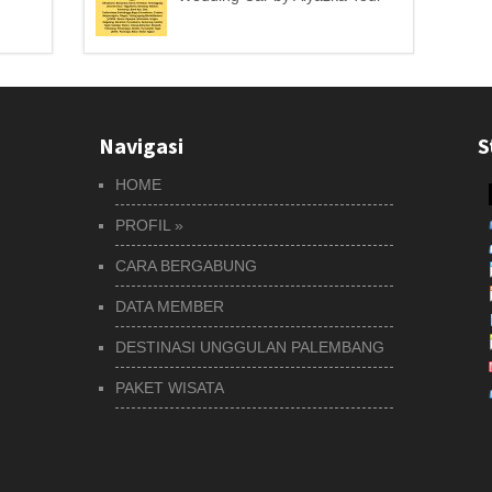
Navigasi
S
HOME
PROFIL
»
CARA BERGABUNG
DATA MEMBER
DESTINASI UNGGULAN PALEMBANG
PAKET WISATA