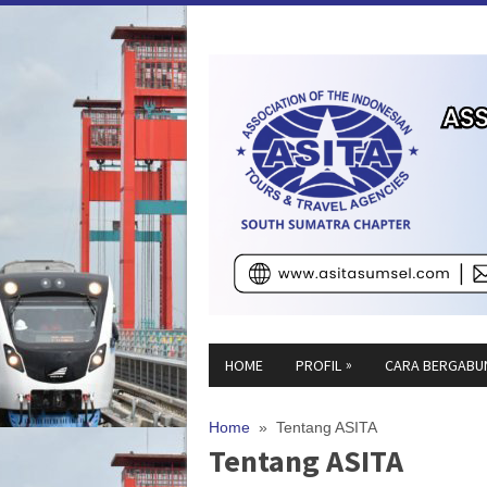
»
HOME
PROFIL
CARA BERGABU
Home
» Tentang ASITA
Tentang ASITA