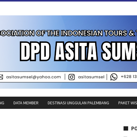
NG
DATA MEMBER
DESTINASI UNGGULAN PALEMBANG
PAKET WI
P