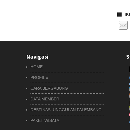
IK
Navigasi
S
HOME
PROFIL
»
CARA BERGABUNG
DATA MEMBER
DESTINASI UNGGULAN PALEMBANG
PAKET WISATA