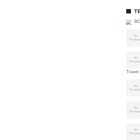
T
BO
Travel