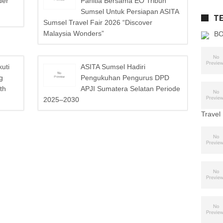
der
Panitia Bersama EO Tribun
Sumsel Untuk Persiapan ASITA
T
Sumsel Travel Fair 2026 “Discover
Malaysia Wonders”
BO
uti
ASITA Sumsel Hadiri
g
Pengukuhan Pengurus DPD
th
APJI Sumatera Selatan Periode
2025–2030
Travel