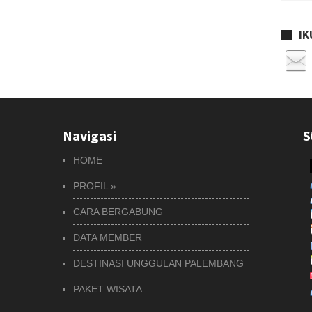
IK
Navigasi
S
HOME
PROFIL
»
CARA BERGABUNG
DATA MEMBER
DESTINASI UNGGULAN PALEMBANG
PAKET WISATA