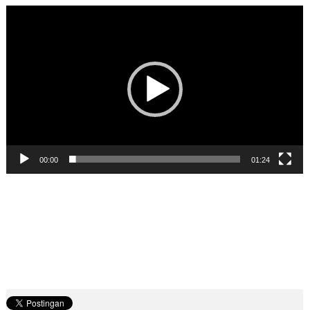
Pemutar
Video
00:00
01:24