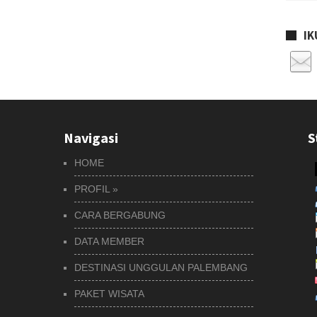
IK
Navigasi
S
HOME
PROFIL
»
CARA BERGABUNG
DATA MEMBER
DESTINASI UNGGULAN PALEMBANG
PAKET WISATA