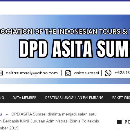
NG
DATA MEMBER
DESTINASI UNGGULAN PALEMBANG
PAKET WI
ru
» DPD ASITA Sumsel diminta menjadi salah satu
Berbasis KKNI Jurusan Administrasi Bisnis Politeknis
P
ember 2019