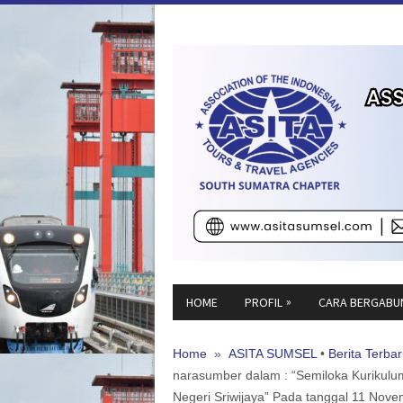
»
HOME
PROFIL
CARA BERGABU
Home
»
ASITA SUMSEL
•
Berita Terba
narasumber dalam : “Semiloka Kurikulum 
Negeri Sriwijaya” Pada tanggal 11 Nov