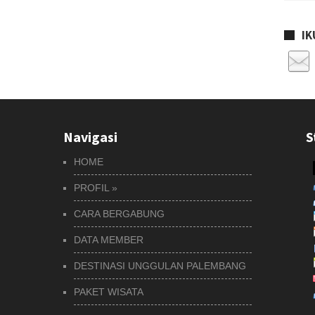
IK
Navigasi
S
HOME
PROFIL
»
CARA BERGABUNG
DATA MEMBER
DESTINASI UNGGULAN PALEMBANG
PAKET WISATA